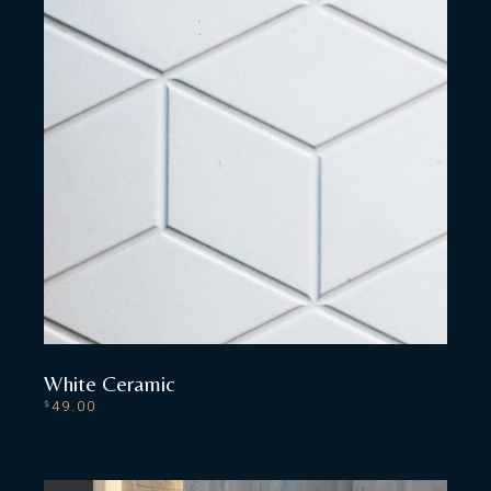
White Ceramic
49.00
$
ADD TO CART