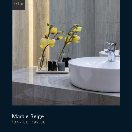
-71%
Marble Beige
347.00
99.00
$
$
ADD TO CART