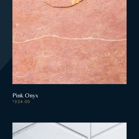
Pink Onyx
324.00
$
READ MORE