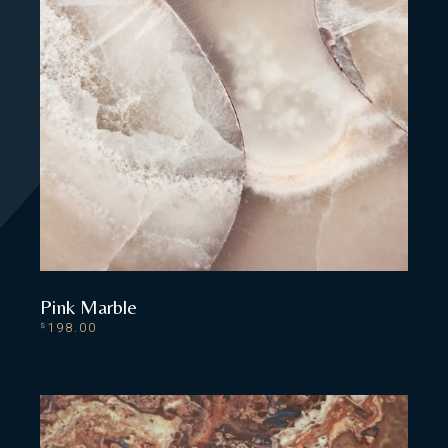
Pink Marble
198.00
$
ADD TO CART