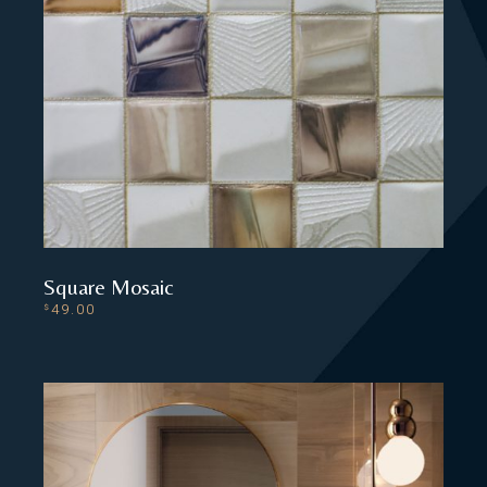
Square Mosaic
49.00
$
ADD TO CART