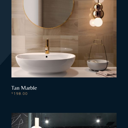
Tan Marble
198.00
$
ADD TO CART