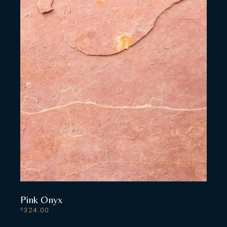
Pink Onyx
324.00
$
READ MORE