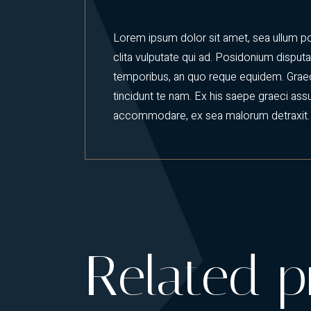
Lorem ipsum dolor sit amet, sea ullum pos
clita vulputate qui ad. Posidonium disput
temporibus, an quo reque equidem. Graec
tincidunt te nam. Ex his saepe graeci assue
accommodare, ex sea malorum detraxit.
Related p