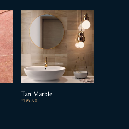
Tan Marble
198.00
$
ADD TO CART