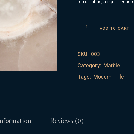
temporibus, an quo reque 
PINK MARBLE QUANTITY
ADD TO CART
SKU:
003
Category:
Marble
Tags:
Modern
,
Tile
information
Reviews (0)