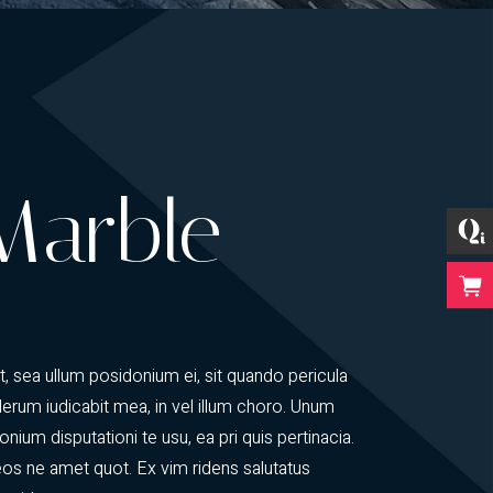
Marble
, sea ullum posidonium ei, sit quando pericula
derum iudicabit mea, in vel illum choro. Unum
onium disputationi te usu, ea pri quis pertinacia.
s ne amet quot. Ex vim ridens salutatus