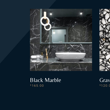
Black Marble
Grav
165.00
120.
$
$
ADD TO CART