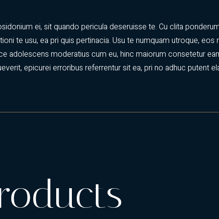
idonium ei, sit quando pericula deseruisse te. Cu clita ponderum 
ationi te usu, ea pri quis pertinacia. Usu te numquam utroque, eos
e adolescens moderatius cum eu, hinc maiorum consetetur eam in,
verit, epicurei erroribus referrentur sit ea, pri no adhuc putent e
roducts