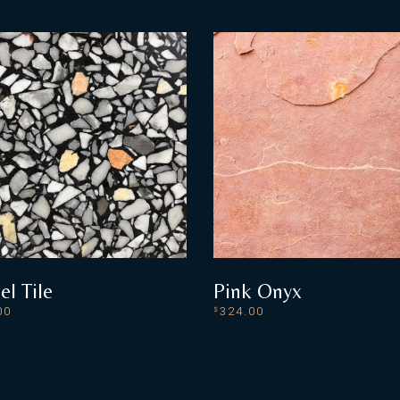
el Tile
Pink Onyx
00
324.00
$
ADD TO CART
READ MORE