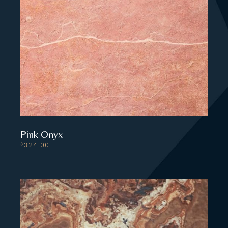
Pink Onyx
324.00
$
READ MORE