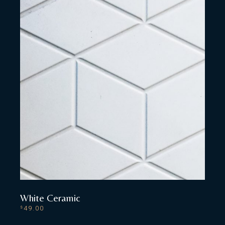
White Ceramic
49.00
$
ADD TO CART